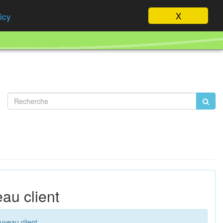
Mon compte
0 article
X
icy
au client
uveau client.